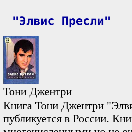
"Элвис Пресли"
Тони Джентри
Книга Тони Джентри "Элв
публикуется в России. Кн
многочисленными,но не оч