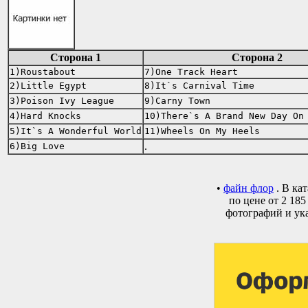
Сторона 1
Сторона 2
1)Roustabout
7)One Track Heart
2)Little Egypt
8)It`s Carnival Time
3)Poison Ivy League
9)Carny Town
4)Hard Knocks
10)There`s A Brand New Day On
5)It`s A Wonderful World
11)Wheels On My Heels
.
6)Big Love
•
файн флор
. В ка
по цене от 2 18
фотографий и ука