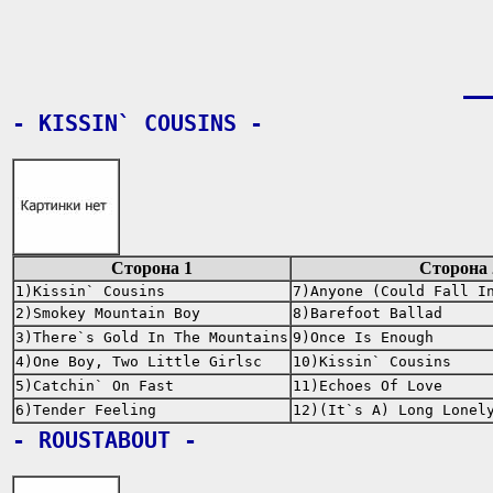
- KISSIN` COUSINS -
Сторона 1
Сторона 
1)Kissin` Cousins
7)Anyone (Could Fall I
2)Smokey Mountain Boy
8)Barefoot Ballad
3)There`s Gold In The Mountains
9)Once Is Enough
4)One Boy, Two Little Girlsс
10)Kissin` Cousins
5)Catchin` On Fast
11)Echoes Of Love
6)Tender Feeling
12)(It`s A) Long Lonel
- ROUSTABOUT -