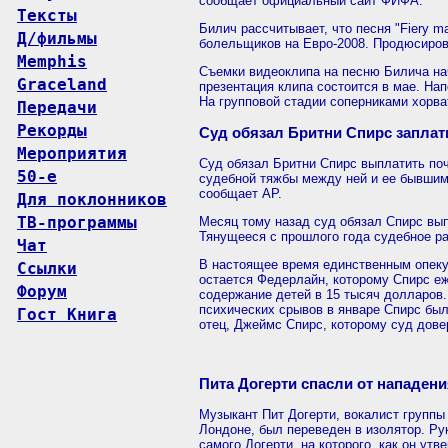
сообщает официальный сайт ФИФА.
Тексты
Билич рассчитывает, что песня "Fiery 
Д/фильмы
болельщиков на Евро-2008. Продюсиров
Memphis
Съемки видеоклипа на песню Билича на
Graceland
презентация клипа состоится в мае. На
На групповой стадии соперниками хорва
Передачи
Рекорды
Суд обязал Бритни Спирс заплат
Мероприятия
Суд обязал Бритни Спирс выплатить по
50-е
судебной тяжбы между ней и ее бывшим
сообщает AP.
Для поклонников
ТВ-программы
Месяц тому назад суд обязал Спирс вы
Тянущееся с прошлого года судебное р
Чат
В настоящее время единственным опек
Ссылки
остается Федерлайн, которому Спирс е
Форум
содержание детей в 15 тысяч долларов
психических срывов в январе Спирс был
Гост Книга
отец, Джеймс Спирс, которому суд дов
Пита Догерти спасли от нападен
Музыкант Пит Догерти, вокалист групп
Лондоне, был переведен в изолятор. Р
самого Догерти, на которого, как он ут