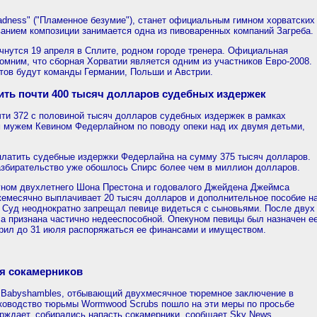
madness" ("Пламенное безумие"), станет официальным гимном хорватских
анием композиции занимается одна из пивоваренных компаний Загреба.
чнутся 19 апреля в Сплите, родном городе тренера. Официальная
помним, что сборная Хорватии является одним из участников Евро-2008.
тов будут команды Германии, Польши и Австрии.
ить почти 400 тысяч долларов судебных издержек
чти 372 с половиной тысяч долларов судебных издержек в рамках
 мужем Кевином Федерлайном по поводу опеки над их двумя детьми,
платить судебные издержки Федерлайна на сумму 375 тысяч долларов.
азбирательство уже обошлось Спирс более чем в миллион долларов.
уном двухлетнего Шона Престона и годовалого Джейдена Джеймса
жемесячно выплачивает 20 тысяч долларов и дополнительное пособие н
. Суд неоднократно запрещал певице видеться с сыновьями. После двух
а признана частично недееспособной. Опекуном певицы был назначен е
ерил до 31 июля распоряжаться ее финансами и имуществом.
ия сокамерников
ы Babyshambles, отбывающий двухмесячное тюремное заключение в
уководство тюрьмы Wormwood Scrubs пошло на эти меры по просьбе
верждает, собирались напасть сокамерники, сообщает Sky News.