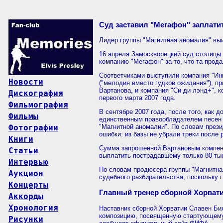
Суд заставил "Мегафон" заплати
Лидер группы "Магнитная аномалия" выи
16 апреля Замоскворецкий суд столицы
компанию "Мегафон" за то, что та прода
Соответчиками выступили компания "Ин
Новости
("мелодия вместо гудков ожидания"), п
Вартанова, и компания "Си ди лэнд+", 
Дискография
первого марта 2007 года.
Фильмография
В сентябре 2007 года, после того, как 
Фильмы
единственным правообладателем песен 
Фотографии
"Магнитной аномалии". По словам прези
ошибки: из базы не убрали треки после 
Книги
Сумма запрошенной Вартановым компенс
Статьи
выплатить пострадавшему только 80 тыс
Интервью
По словам продюсера группы "Магнитна
Аукцион
судебного разбирательства, поскольку 
Концерты
Главный тренер сборной Хорвати
Аккорды
Хронология
Наставник сборной Хорватии Славен Бил
композицию, посвященную стартующему 
Рисунки