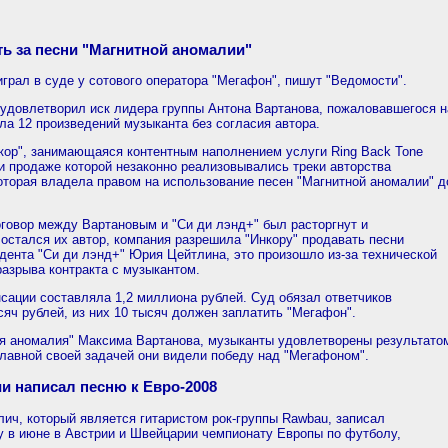
ть за песни "Магнитной аномалии"
грал в суде у сотового оператора "Мегафон", пишут "Ведомости".
 удовлетворил иск лидера группы Антона Вартанова, пожаловавшегося н
ла 12 произведений музыканта без согласия автора.
кор", занимающаяся контентным наполнением услуги Ring Back Tone
ри продаже которой незаконно реализовывались треки авторства
которая владела правом на использование песен "Магнитной аномалии" д
договор между Вартановым и "Си ди лэнд+" был расторгнут и
остался их автор, компания разрешила "Инкору" продавать песни
дента "Си ди лэнд+" Юрия Цейтлина, это произошло из-за технической
разрыва контракта с музыкантом.
ации составляла 1,2 миллиона рублей. Суд обязал ответчиков
яч рублей, из них 10 тысяч должен заплатить "Мегафон".
я аномалия" Максима Вартанова, музыканты удовлетворены результато
главной своей задачей они видели победу над "Мегафоном".
и написал песню к Евро-2008
ич, который является гитаристом рок-группы Rawbau, записал
в июне в Австрии и Швейцарии чемпионату Европы по футболу,