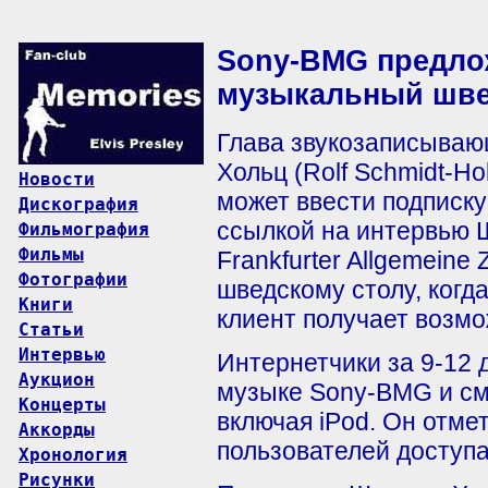
Sony-BMG предло
музыкальный шве
Глава звукозаписыва
Хольц (Rolf Schmidt-Ho
Новости
может ввести подписку
Дискография
ссылкой на интервью 
Фильмография
Фильмы
Frankfurter Allgemeine
Фотографии
шведскому столу, когд
Книги
клиент получает возмо
Статьи
Интервью
Интернетчики за 9-12 
Аукцион
музыке Sony-BMG и см
Концерты
включая iPod. Он отме
Аккорды
пользователей доступа
Хронология
Рисунки