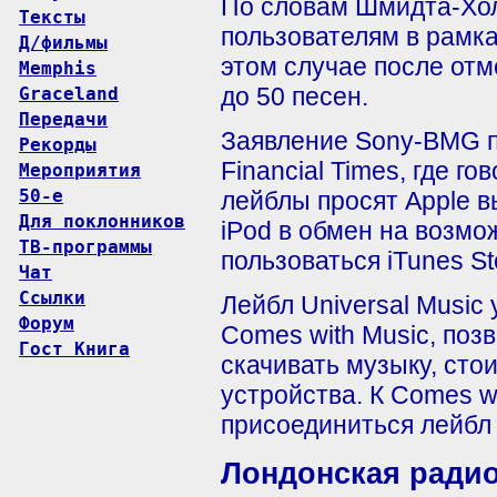
По словам Шмидта-Хо
Тексты
пользователям в рамка
Д/фильмы
этом случае после отм
Memphis
до 50 песен.
Graceland
Передачи
Заявление Sony-BMG п
Рекорды
Financial Times, где г
Мероприятия
50-е
лейблы просят Apple в
Для поклонников
iPod в обмен на возмо
ТВ-программы
пользоваться iTunes S
Чат
Ссылки
Лейбл Universal Music
Форум
Comes with Music, по
Гост Книга
скачивать музыку, сто
устройства. К Comes w
присоединиться лейбл 
Лондонская радио