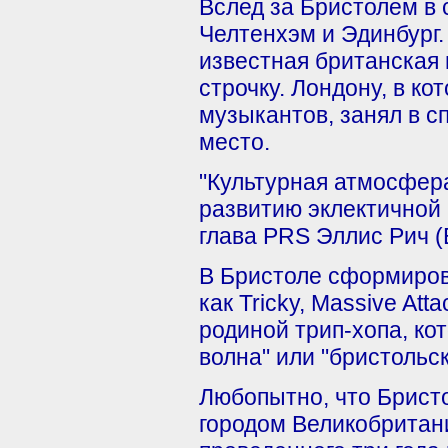
Вслед за Бристолем в 
Челтенхэм и Эдинбург.
известная британская г
строчку. Лондону, в к
музыкантов, занял в с
место.
"Культурная атмосфера
развитию эклектичной 
глава PRS Эллис Рич (El
В Бристоле сформиров
как Tricky, Massive Att
родиной трип-хопа, ко
волна" или "бристольск
Любопытно, что Брист
городом Великобритани