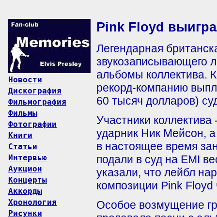
Pink Floyd выигра
Легендарная британска
звукозаписывающего л
альбомы коллектива. 
Новости
рекорд-компанию выпла
Дискография
60 тысяч долларов) су
Фильмография
Фильмы
Участники коллектива 
Фотографии
ударник Ник Мейсон, а
Книги
в настоящее время зан
Статьи
Интервью
подали в суд на EMI в
Аукцион
указали, что лейбл на
Концерты
композиции Pink Floyd 
Аккорды
Хронология
Особое возмущение гр
Рисунки