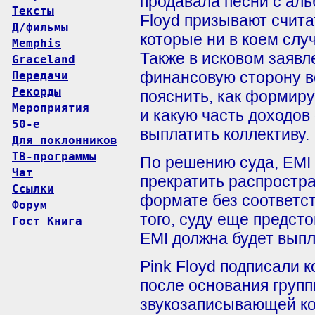
продавала песни с альб
Тексты
Floyd призывают счита
Д/фильмы
которые ни в коем слу
Memphis
Также в исковом заявл
Graceland
финансовую сторону во
Передачи
Рекорды
пояснить, как формируе
Мероприятия
и какую часть доходов
50-е
выплатить коллективу.
Для поклонников
ТВ-программы
По решению суда, EMI 
Чат
прекратить распростр
Ссылки
формате без соответс
Форум
того, суду еще предст
Гост Книга
EMI должна будет вып
Pink Floyd подписали к
после основания групп
звукозаписывающей ко