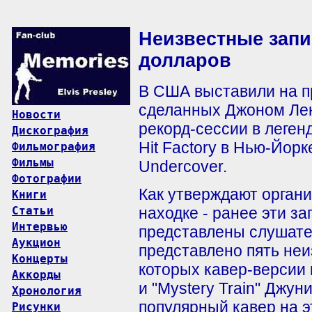
Неизвестные запи
долларов
В США выставили на п
сделанных Джоном Лен
Новости
рекорд-сессии в леге
Дискография
Hit Factory в Нью-Йорк
Фильмография
Фильмы
Undercover.
Фотографии
Как утверждают органи
Книги
Статьи
находке - ранее эти за
Интервью
представлены слушате
Аукцион
представлено пять не
Концерты
которых кавер-версии
Аккорды
и "Mystery Train" Джу
Хронология
популярный кавер на э
Рисунки