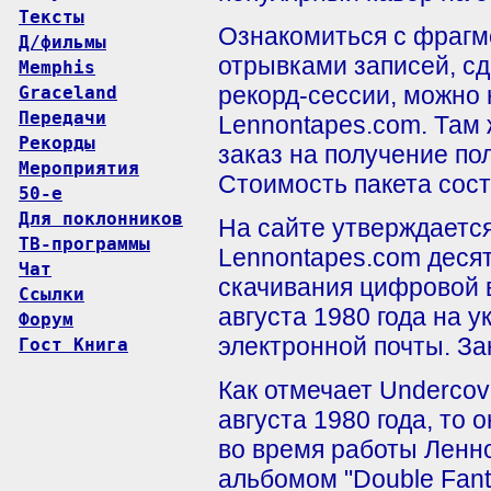
Тексты
Ознакомиться с фрагм
Д/фильмы
отрывками записей, с
Memphis
рекорд-сессии, можно 
Graceland
Передачи
Lennontapes.com. Там
Рекорды
заказ на получение п
Мероприятия
Стоимость пакета сост
50-е
Для поклонников
На сайте утверждается,
ТВ-программы
Lennontapes.com десят
Чат
скачивания цифровой 
Ссылки
августа 1980 года на 
Форум
электронной почты. За
Гост Книга
Как отмечает Undercov
августа 1980 года, то
во время работы Ленн
альбомом "Double Fant