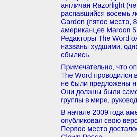
англичан Razorlight (ч
распавшийся восемь л
Garden (пятое место, 8
американцев Maroon 5 
Редакторы The Word ож
названы худшими, одна
сбылись.
Примечательно, что оп
The Word проводился 
не были предложены не
Они должны были само
группы в мире, руково
В начале 2009 года а
опубликовал свою верс
Первое место досталос
Clown Posse.