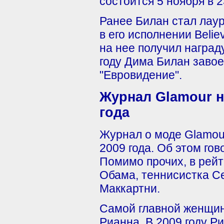
состоится 5 ноября в 2
Ранее Билан стал лау
в его исполнении Belie
на нее получил наград
году Дима Билан завое
"Евровидение".
Журнал Glamour н
года
Журнал о моде Glamou
2009 года. Об этом го
Помимо прочих, в рей
Обама, теннисистка С
Маккартни.
Самой главной женщин
Рианна. В 2009 году Р