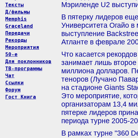
Мэриленде U2 выступи
Тексты
Д/фильмы
В пятерку лидеров еще
Memphis
Университета Огайо в 
Graceland
выступление Backstree
Передачи
Рекорды
Атланте в феврале 200
Мероприятия
Что касается рекордов
50-е
Для поклонников
занимает лишь второе 
ТВ-программы
миллиона долларов. П
Чат
теноров (Лучано Павар
Ссылки
на стадионе Giants St
Форум
Это мероприятие, кото
Гост Книга
организаторам 13,4 ми
пятерке лидеров прина
периода турне 2005-20
В рамках турне "360 D