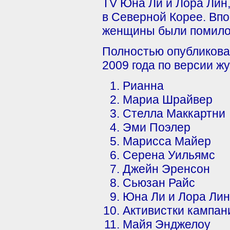
TV Юна Ли и Лора Лин,
в Северной Корее. Вп
женщины были помило
Полностью опубликова
2009 года по версии ж
Рианна
Мариа Шрайвер
Стелла Маккартни
Эми Поэлер
Марисса Майер
Серена Уильямс
Джейн Эренсон
Сьюзан Райс
Юна Ли и Лора Лин
Активистки кампан
Майя Энджелоу