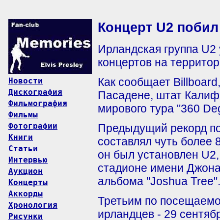
Концерт U2 поби
Ирландская группа U2
концертов на террито
Как сообщает Billboard
Новости
Дискография
Пасадене, штат Калиф
Фильмография
мирового тура "360 Deg
Фильмы
Фотографии
Предыдущий рекорд по
Книги
составлял чуть более 
Статьи
он был установлен U2,
Интервью
стадионе имени Джона
Аукцион
альбома "Joshua Tree"
Концерты
Аккорды
Третьим по посещаемо
Хронология
ирландцев - 29 сентябр
Рисунки