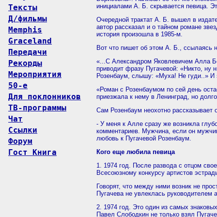
инициалами А. Б. скрывается певица. Э
Тексты
Д/фильмы
Очередной трактат А. Б. вышел в изда
автор рассказал и о тайном романе зве
Memphis
история произошла в 1985-м.
Graceland
Вот что пишет об этом А. Б., ссылаясь
Передачи
«...С Александром Яковлевичем Алла Бо
Рекорды
приводит фразу Пугачевой: «Никто, ну н
Мероприятия
Розенбаум, слышу: «Муха! Не гуди..» И 
50-е
«Роман с Розенбаумом по сей день оста
Для поклонников
приезжала к нему в Ленинград, но долг
ТВ-программы
Сам Розенбаум неохотно рассказывает о
Чат
- У меня к Алле сразу же возникла глуб
Ссылки
комментариев. Мужчина, если он мужчина
любовь к Пугачевой Розенбаум.
Форум
Гост Книга
Кого еще любила певица
1. 1974 год. После развода с отцом св
Всесоюзному конкурсу артистов эстрады
Говорят, что между ними возник не прос
Пугачева не увлеклась руководителем
2. 1974 год. Это один из самых знаков
Павел Слободкин не только взял Пугачев