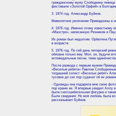
гражданскому мужу Слободкину певица 
фестивале «Золотой Орфей» в Болгари
3. 1974 год. Александр Буйнов.
Мимолетное увлечение Примадонны и не
4. 1976 год. Именно этому известному 
«Маэстро», написанную Резником и Пау
Их роман был недолгим. Орбеляна Пугач
в возрасте.
5. 1976 год. По сей день питерский ре
обязана только ему. Мол, он, будучи в
исповедальные песни, тема одиночества
После развода с первым мужем Примадо
«Веселые ребята» Павлом Слободкиным.
тогдашний солист «Веселых ребят» Алек
тусовке до сих пор судачат об их роман
- Однажды она подарила мне свою фотог
пор храню ее. Я впервые увидел Аллу в
была сногсшибательная фигурка и такие
Были свидания. Но моя любовь была все
рассказывает Буйнов.