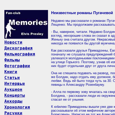
Неизвестные романы Пугачевой
Недавно мы рассказали о романах Пуга
Лещенко. Мы продолжаем рассказывать 
- Вы, наверное, читали. Недавно Болди
взгляд, нехорошие слова он сказал в ад
Женьку она считала другом. Некрасивый
Новости
никогда не появился бы другой мужчина,
Дискография
Как рассказали друзья Примадонны, Ев
Фильмография
поначалу не слушала предупреждений бл
увлекался молоденькими поклонницами 
Фильмы
на улице Горького. Поэтому, узнав об и
Фотографии
них будет отдельная друг от друга лич
Книги
Она не спешила подавать на развод, по
же Болдин, надо отдать ему должное, б
Статьи
любви. Ведь ей было тогда чуть за 30
Интервью
певицы к Александру Розенбауму.
Аукцион
- Алла по первому зову мчалась на сви
Концерты
Болдина, - рассказали люди из окружен
спасал ее от уныния.
Аккорды
Хронология
К юбилею Примадонны вышли уже две кн
рассказывали об этом мифичном авторе
Рисунки
Борисовна». Написал ее тот же Алексей