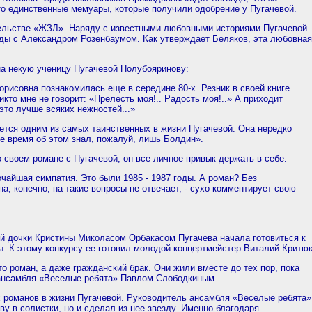
то единственные мемуары, которые получили одобрение у Пугачевой.
тельстве «ЖЗЛ». Наряду с известными любовными историями Пугачевой
зды с Александром Розенбаумом. Как утверждает Беляков, эта любовная
 на некую ученицу Пугачевой Полубояринову:
рисовна познакомилась еще в середине 80-х. Резник в своей книге
икто мне не говорит: «Прелесть моя!.. Радость моя!..» А приходит
это лучше всяких нежностей...»
ется одним из самых таинственных в жизни Пугачевой. Она нередко
ое время об этом знал, пожалуй, лишь Болдин».
 своем романе с Пугачевой, он все личное привык держать в себе.
очайшая симпатия. Это были 1985 - 1987 годы. А роман? Без
, конечно, на такие вопросы не отвечает, - сухо комментирует свою
оей дочки Кристины Миколасом Орбакасом Пугачева начала готовиться к
. К этому конкурсу ее готовил молодой концертмейстер Виталий Критюк
то роман, а даже гражданский брак. Они жили вместе до тех пор, пока
 ансамбля «Веселые ребята» Павлом Слободкиным.
ых романов в жизни Пугачевой. Руководитель ансамбля «Веселые ребята»
у в солистки, но и сделал из нее звезду. Именно благодаря