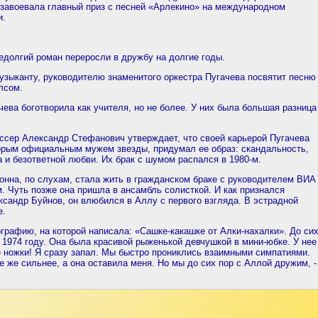
завоевала главный приз с песней «Арлекино» на международном
и.
долгий роман переросли в дружбу на долгие годы.
музыканту, руководителю знаменитого оркестра Пугачева посвятит песню
лсом.
ева боготворила как учителя, но не более. У них была большая разница
жиссер Александр Стефанович утверждает, что своей карьерой Пугачева
торым официальным мужем звезды, придумал ее образ: скандальность,
 и безответной любви. Их брак с шумом распался в 1980-м.
нна, по слухам, стала жить в гражданском браке с руководителем ВИА
 Чуть позже она пришла в ансамбль солисткой. И как признался
сандр Буйнов, он влюбился в Аллу с первого взгляда. В эстрадной
е.
рафию, на которой написала: «Сашке-какашке от Алки-нахалки». До си
 1974 году. Она была красивой рыженькой девчушкой в мини-юбке. У нее
 ножки! Я сразу запал. Мы быстро прониклись взаимными симпатиями.
 же сильнее, а она оставила меня. Но мы до сих пор с Аллой дружим, -