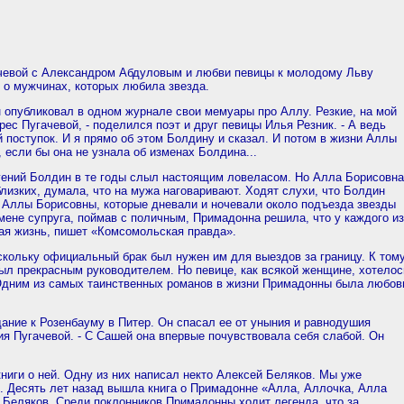
чевой с Александром Абдуловым и любви певицы к молодому Льву
о мужчинах, которых любила звезда.
н опубликовал в одном журнале свои мемуары про Аллу. Резкие, на мой
рес Пугачевой, - поделился поэт и друг певицы Илья Резник. - А ведь
 поступок. И я прямо об этом Болдину и сказал. И потом в жизни Аллы
 если бы она не узнала об изменах Болдина...
гений Болдин в те годы слыл настоящим ловеласом. Но Алла Борисовна
изких, думала, что на мужа наговаривают. Ходят слухи, что Болдин
Аллы Борисовны, которые дневали и ночевали около подъезда звезды
змене супруга, поймав с поличным, Примадонна решила, что у каждого из
ная жизнь, пишет «Комсомольская правда».
скольку официальный брак был нужен им для выездов за границу. К том
ыл прекрасным руководителем. Но певице, как всякой женщине, хотелос
. Одним из самых таинственных романов в жизни Примадонны была любов
дание к Розенбауму в Питер. Он спасал ее от уныния и равнодушия
ия Пугачевой. - С Сашей она впервые почувствовала себя слабой. Он
иги о ней. Одну из них написал некто Алексей Беляков. Мы уже
. Десять лет назад вышла книга о Примадонне «Алла, Аллочка, Алла
 Беляков. Среди поклонников Примадонны ходит легенда, что за